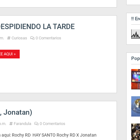
!! Er
 DESPIDIENDO LA TARDE
.m.
Curiosas
0 Comentarios
EE AQUI »
Pop
 Jonatan)
p.m.
Farandula
0 Comentarios
 aqui: Rochy RD HAY SANTO Rochy RD X Jonatan