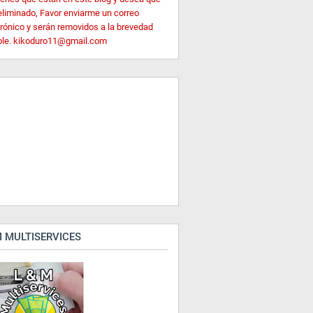
eliminado, Favor enviarme un correo
trónico y serán removidos a la brevedad
ble. kikoduro11@gmail.com
 MULTISERVICES