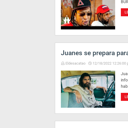
BUR
L
Juanes se prepara para
Eldesacatao
12/18/2022 12:26:00 
Jua
info
hab
L