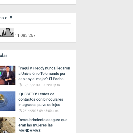
es el !!
11,083,267
ular
"Yaqui y Freddy nunca llegaron
a Univisión o Telemundo por
eso soy el mejor": El Pacha
12/15/2013 10:59:00 p.m.
!QUESETO! Lentes de
contactos con binoculares
integrados pa ve de lejos
2/14/2015 09:48:00 a.m.
Descubrimiento asegura que
eran las mujeres las
MANDAMAS