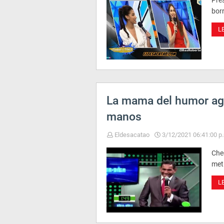
Pres
bor
L
La mama del humor ag
manos
Eldesacatao
3/12/2021 06:41:00 p
Che
met
L