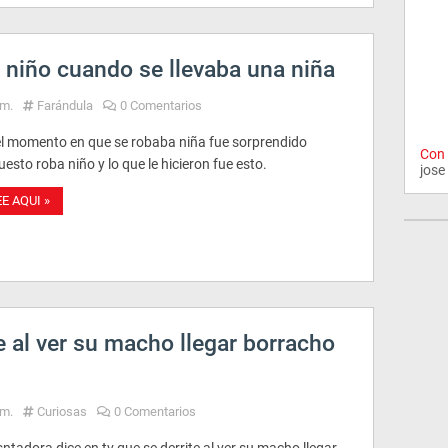
 niño cuando se llevaba una niña
.m.
Farándula
0 Comentarios
el momento en que se robaba niña fue sorprendido
Con 
esto roba niño y lo que le hicieron fue esto.
jose
EE AQUI »
e al ver su macho llegar borracho
.m.
Curiosas
0 Comentarios