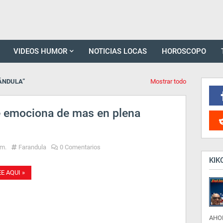
VIDEOS HUMOR
NOTICIAS LOCAS
HOROSCOPO
ÁNDULA
Mostrar todo
e emociona de mas en plena
.m.
Farandula
0 Comentarios
KIK
EE AQUI »
AHO