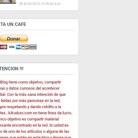
8/25/2013 12:35:00 a.m.
ITA UN CAFE
ATENCION !!!
 Blog tiene como objetivo, compartir
cias y datos curiosos del acontecer
ial. Con la más sana intención de que
 leídas por más personas en la red,
pre respetando y dando crédito a la
es ..kikoduro.com no tiene fines de lucro.
nico objetivo es compartir material
esante encontrado en la red. Si usted es
o de uno de los artículos o alguna de las
enes que están en este blog y desea que