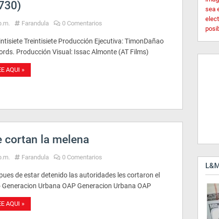
3730)
sea 
elec
p.m.
Farandula
0 Comentarios
posi
intisiete Treintisiete Producción Ejecutiva: TimonDañao
ords. Producción Visual: Issac Almonte (AT Films)
EE AQUI »
e cortan la melena
p.m.
Farandula
0 Comentarios
L&M
ues de estar detenido las autoridades les cortaron el
o Generacion Urbana OAP Generacion Urbana OAP
EE AQUI »