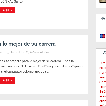
LON - Ay Santo
EE AQUI »
INV
 lo mejor de su carrera
p.m.
Farandula
0 Comentarios
!!! 
nes se prepara para lo mejor de su carrera Toda la
Este
rmacion aqui: El Universal En el “lenguaje del amor” quiere
noti
lar el cantautor colombiano Jua…
mund
sean
EE AQUI »
Siem
Fuent
Su ú
inter
dueñ
imág