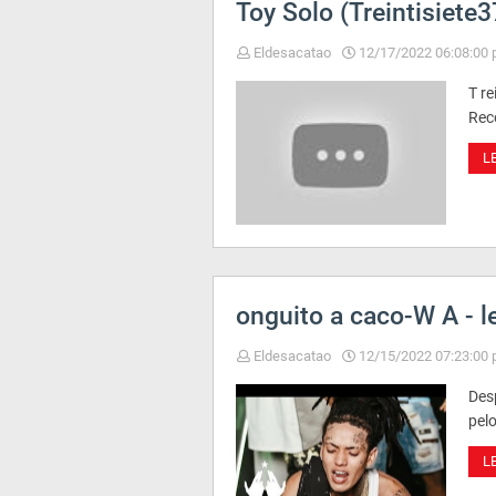
Toy Solo (Treintisiete
Eldesacatao
12/17/2022 06:08:00 
T re
Rec
L
onguito a caco-W A - l
Eldesacatao
12/15/2022 07:23:00 
Desp
pel
L