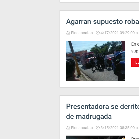
Agarran supuesto roba
Eldesacatao
4/17/2021 09:29:00 p
En 
supu
L
Presentadora se derrit
de madrugada
Eldesacatao
3/15/2021 08:35:00 p