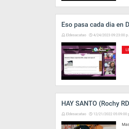
Eso pasa cada dia en
Eldesacatao
4/24/2023 09:23:00 p
L
HAY SANTO (Rochy RD,
Eldesacatao
12/21/2022 05:09:00 
Mas