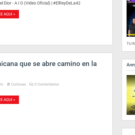
l Dior - A I O (Video Oficial) | #ElReyDeLa42
EE AQUI »
TU R
icana que se abre camino en la
Anny
.m.
Curiosas
0 Comentarios
EE AQUI »