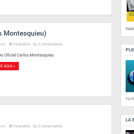
PARA
s Montesquieu)
p.m.
Farandula
0 Comentarios
PIJ
io Oficial Carlos Montesquieu
EE AQUI »
TU 
LA 
p.m.
Farandula
0 Comentarios