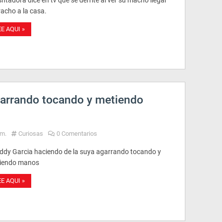
ntadora dice en tv que se derrite al ver su macho llegar
racho a la casa.
EE AQUI »
arrando tocando y metiendo
.m.
Curiosas
0 Comentarios
ddy Garcia haciendo de la suya agarrando tocando y
iendo manos
EE AQUI »