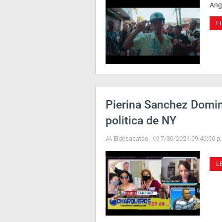
Ange
L
Pierina Sanchez Domin
politica de NY
Eldesacatao
7/30/2021 09:46:00 p
L