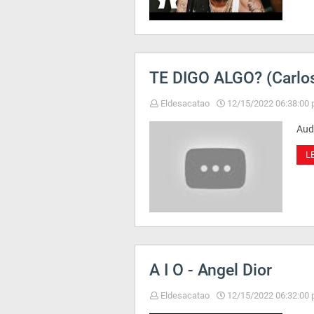
TE DIGO ALGO? (Carlo
Eldesacatao
12/15/2022 06:38:00 
Aud
L
A I O - Angel Dior
Eldesacatao
12/15/2022 06:32:00 