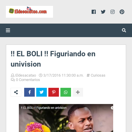
!! EL BOLI !! Figuriando en
univision
Eldesacatao
3/17/2016 11:30:00 a.m.
Curiosas
0 Comentarios