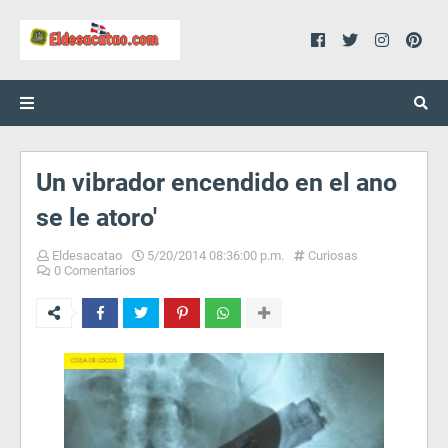
Un vibrador encendido en el ano
se le atoro'
Eldesacatao
5/20/2014 08:36:00 p.m.
Curiosas
0 Comentarios