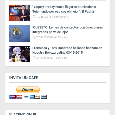
"Yaqui y Freddy nunca llegaron a Univisión o
Telemundo por eso soy el mejor": El Pacha
12/15/2013 10:59:00 p.m.
!QUESETO! Lentes de contactos con binoculares
integrados pa ve de lejos
2/14/2015 09:48:00 a.m.
Fransisca y Tony Dandrade bailando bachata en
Nuestra Belleza Latina 03-15-2015
3/15/2015 09:13:00 p.m.
INVITA UN CAFE
!!! ATENCION !!!