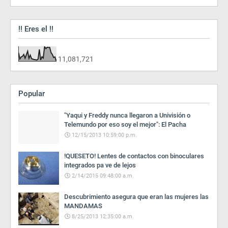
!! Eres el !!
11,081,721
Popular
"Yaqui y Freddy nunca llegaron a Univisión o
Telemundo por eso soy el mejor": El Pacha
12/15/2013 10:59:00 p.m.
!QUESETO! Lentes de contactos con binoculares
integrados pa ve de lejos
2/14/2015 09:48:00 a.m.
Descubrimiento asegura que eran las mujeres las
MANDAMAS
8/25/2013 12:35:00 a.m.