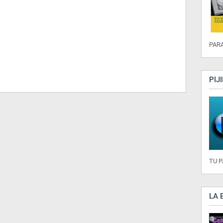
PARA
PIJ
TU 
LA 