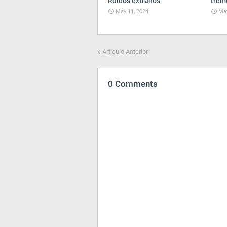
Ruidos extraños
trem
May 11, 2024
May
Artículo Anterior
0 Comments