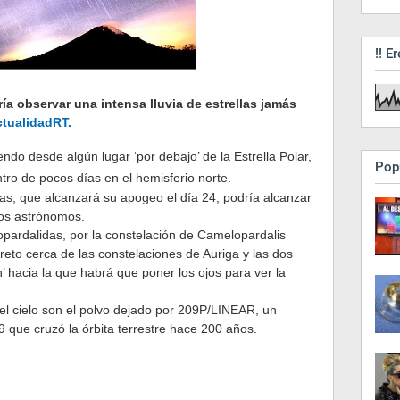
!! Er
ría observar una intensa lluvia de estrellas jamás
tualidadRT.
ndo desde algún lugar ‘por debajo’ de la Estrella Polar,
Pop
ro de pocos días en el hemisferio norte.
llas, que alcanzará su apogeo el día 24, podría alcanzar
los astrónomos.
lopardalidas, por la constelación de Camelopardalis
iscreto cerca de las constelaciones de Auriga y las dos
n’ hacia la que habrá que poner los ojos para ver la
el cielo son el polvo dejado por 209P/LINEAR, un
que cruzó la órbita terrestre hace 200 años.