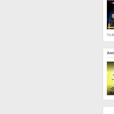
TU R
Anny