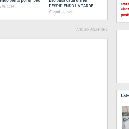
endo pleito por un peo
Eso pasa cada dia en
sea 
DESPIDIENDO LA TARDE
 09, 2024
elec
April 24, 2023
posi
Artículo Siguiente
L&M