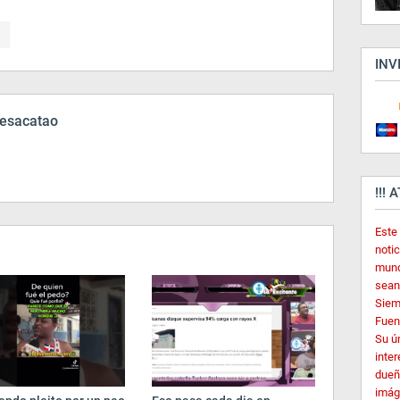
INV
esacatao
!!! 
Este
noti
mund
sean
Siem
Fuent
Su ú
inter
dueñ
imág