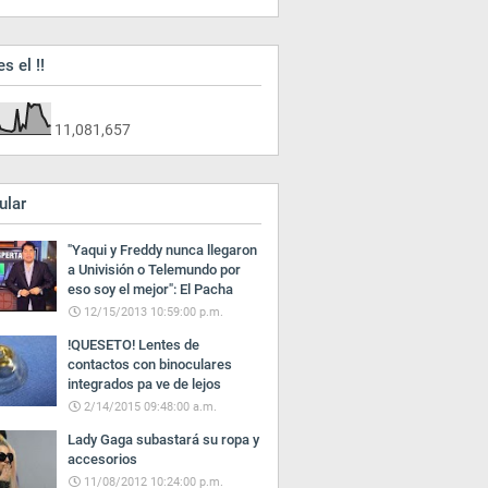
es el !!
11,081,657
ular
"Yaqui y Freddy nunca llegaron
a Univisión o Telemundo por
eso soy el mejor": El Pacha
12/15/2013 10:59:00 p.m.
!QUESETO! Lentes de
contactos con binoculares
integrados pa ve de lejos
2/14/2015 09:48:00 a.m.
Lady Gaga subastará su ropa y
accesorios
11/08/2012 10:24:00 p.m.