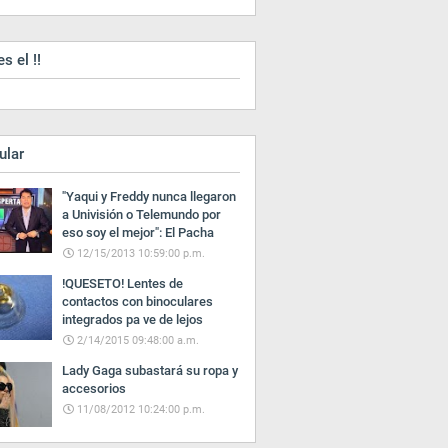
es el !!
ular
"Yaqui y Freddy nunca llegaron
a Univisión o Telemundo por
eso soy el mejor": El Pacha
12/15/2013 10:59:00 p.m.
!QUESETO! Lentes de
contactos con binoculares
integrados pa ve de lejos
2/14/2015 09:48:00 a.m.
Lady Gaga subastará su ropa y
accesorios
11/08/2012 10:24:00 p.m.