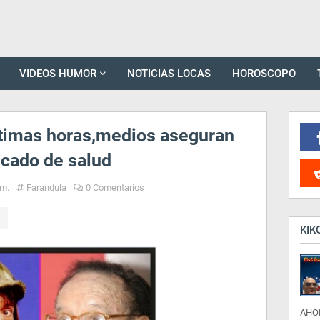
VIDEOS HUMOR
NOTICIAS LOCAS
HOROSCOPO
últimas horas,medios aseguran
icado de salud
.m.
Farandula
0 Comentarios
KIK
AHO