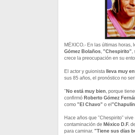
MÉXICO.- En las últimas horas,
Gómez Bolaños
,
"Chespirito"
,
crece la preocupación en su ento
El actor y guionista
lleva muy en
sus 85 años, el pronóstico no se
"
No está muy bien
, porque tien
confirmó
Roberto Gómez Ferná
como
"El Chavo"
o el
"Chapulín
Hace años que "Chespirito" vive
contaminación de
México D.F.
de
para caminar.
"Tiene sus días 