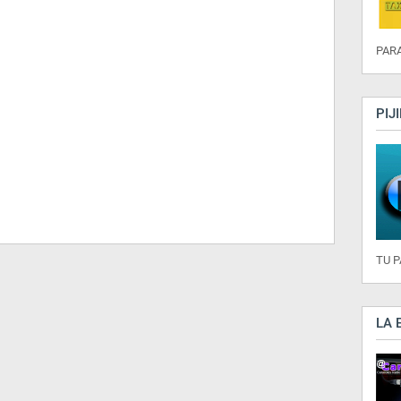
PARA
PIJ
TU 
LA 