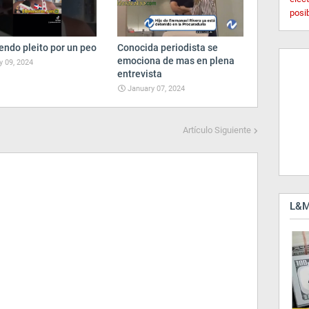
posi
endo pleito por un peo
Conocida periodista se
emociona de mas en plena
 09, 2024
entrevista
January 07, 2024
Artículo Siguiente
L&M