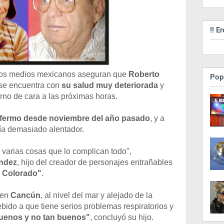
!! Er
 los medios mexicanos aseguran que
Roberto
Pop
 se encuentra con
su salud muy deteriorada
y
rno de cara a las próximas horas.
fermo desde noviembre del año pasado
, y a
ría demasiado alentador.
e varias cosas que lo complican todo",
ndez
, hijo del creador de personajes entrañables
 Colorado"
.
 en
Cancún
, al nivel del mar y alejado de la
bido a que tiene serios problemas respiratorios y
buenos y no tan buenos"
, concluyó su hijo.