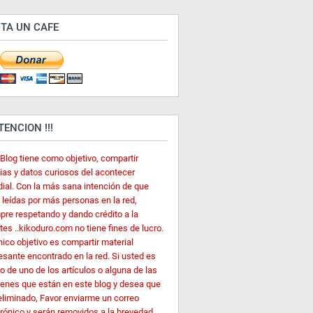
ITA UN CAFE
ATENCION !!!
 Blog tiene como objetivo, compartir
cias y datos curiosos del acontecer
ial. Con la más sana intención de que
 leídas por más personas en la red,
pre respetando y dando crédito a la
es ..kikoduro.com no tiene fines de lucro.
nico objetivo es compartir material
esante encontrado en la red. Si usted es
o de uno de los artículos o alguna de las
enes que están en este blog y desea que
eliminado, Favor enviarme un correo
trónico y serán removidos a la brevedad