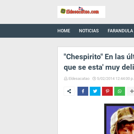
HOME
NOTICIAS
FARANDULA
"Chespirito" En las 
que se esta' muy del
Eldesacatao
5/02/2014 12:44:00 p