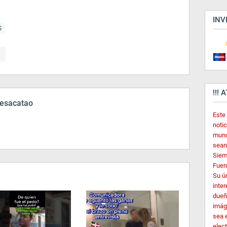
INV
S
!!! 
esacatao
Este
noti
mund
sean
Siem
Fuent
Su ú
inter
dueñ
imág
sea 
elec