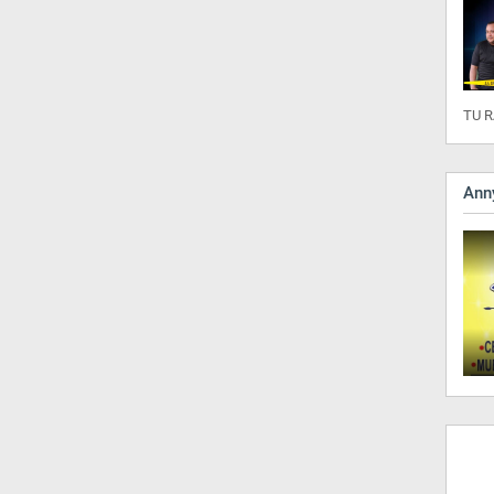
TU R
Anny