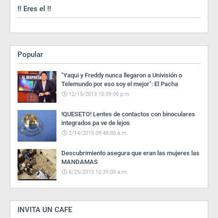
!! Eres el !!
Popular
"Yaqui y Freddy nunca llegaron a Univisión o
Telemundo por eso soy el mejor": El Pacha
12/15/2013 10:59:00 p.m.
!QUESETO! Lentes de contactos con binoculares
integrados pa ve de lejos
2/14/2015 09:48:00 a.m.
Descubrimiento asegura que eran las mujeres las
MANDAMAS
8/25/2013 12:35:00 a.m.
INVITA UN CAFE