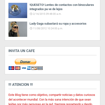
!QUESETO! Lentes de contactos con binoculares
integrados pa ve de lejos
2/14/2015 09:48:00 a.m.
Lady Gaga subastará su ropa y accesorios
11/08/2012 10:24:00 p.m.
INVITA UN CAFE
!!! ATENCION !!!
Este Blog tiene como objetivo, compartir noticias y datos curiosos
del acontecer mundial. Con la más sana intención de que sean
leídas por más personas en la red, Siempre respetando y dando