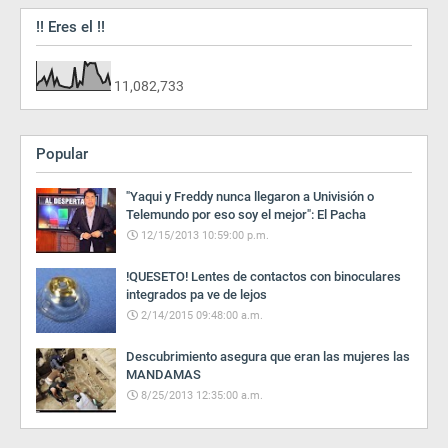
!! Eres el !!
11,082,733
Popular
"Yaqui y Freddy nunca llegaron a Univisión o
Telemundo por eso soy el mejor": El Pacha
12/15/2013 10:59:00 p.m.
!QUESETO! Lentes de contactos con binoculares
integrados pa ve de lejos
2/14/2015 09:48:00 a.m.
Descubrimiento asegura que eran las mujeres las
MANDAMAS
8/25/2013 12:35:00 a.m.