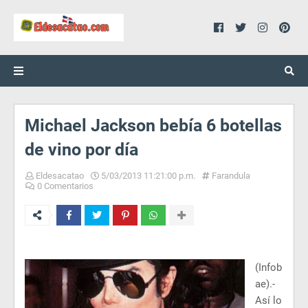
Michael Jackson bebía 6 botellas
de vino por día
Eldesacatao
5/03/2013 11:21:00 p.m.
Farandula
0 Comentarios
(Infob
ae).-
Así lo