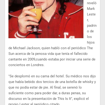
reveló
Mark
Leste
r,
padrin
o de
los
hijos
de Michael Jackson, quien habló con el periódico The
Sun acerca de la penosa vida que tenía el fallecido
cantante en 2009,cuando estaba por iniciar una serie de
conciertos en Londres.
"Se desplomó en su cama del hotel. Su médico nos dijo
que había bebido dos tercios de una botella de whisky y
que no podía estar de pie. Al final, se serenó lo
suficiente como para poder dar, a duras penas, su
discurso en la presentación de This Is It", explicó el
propio Lester al periódico citado.