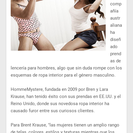
comp
añía
austr
aliana
ha
diseñ
ado
prend
as de
lencería para hombres, algo que sin duda rompe con los
esquemas de ropa interior para el género masculino.
HommeMystere, fundada en 2009 por Bren y Lara
Krause, han tenido éxito con sus prendas en EE.UU. y el
Reino Unido, donde sus novedosa ropa interior ha
causado furor entre sus curiosos clientes.
Para Brent Krause, "las mujeres tienen un amplio rango
de telas, colores, estilos y texturas mientras que los