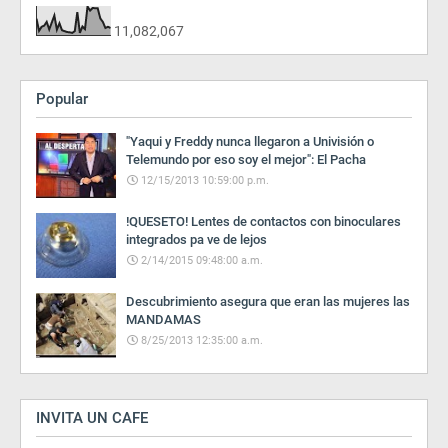
11,082,067
Popular
"Yaqui y Freddy nunca llegaron a Univisión o
Telemundo por eso soy el mejor": El Pacha
12/15/2013 10:59:00 p.m.
!QUESETO! Lentes de contactos con binoculares
integrados pa ve de lejos
2/14/2015 09:48:00 a.m.
Descubrimiento asegura que eran las mujeres las
MANDAMAS
8/25/2013 12:35:00 a.m.
INVITA UN CAFE