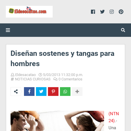
Diseñan sostenes y tangas para
hombres
Eldesacatao
5/03/2013 11:32:00 p.m.
NOTICIAS CURIOSAS
0 Comentarios
(NTN
24)
.-
Una