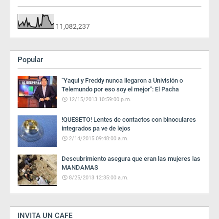
11,082,237
Popular
"Yaqui y Freddy nunca llegaron a Univisión o
Telemundo por eso soy el mejor": El Pacha
12/15/2013 10:59:00 p.m.
!QUESETO! Lentes de contactos con binoculares
integrados pa ve de lejos
2/14/2015 09:48:00 a.m.
Descubrimiento asegura que eran las mujeres las
MANDAMAS
8/25/2013 12:35:00 a.m.
INVITA UN CAFE