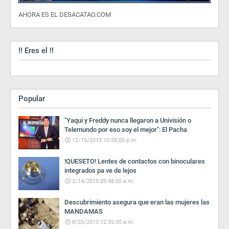
AHORA ES EL DESACATAO.COM
!! Eres el !!
Popular
"Yaqui y Freddy nunca llegaron a Univisión o
Telemundo por eso soy el mejor": El Pacha
12/15/2013 10:59:00 p.m.
!QUESETO! Lentes de contactos con binoculares
integrados pa ve de lejos
2/14/2015 09:48:00 a.m.
Descubrimiento asegura que eran las mujeres las
MANDAMAS
8/25/2013 12:35:00 a.m.