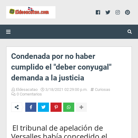
Condenada por no haber
cumplido el "deber conyugal"
demanda a la justicia
Eldesacatao
3/18/2021 02:29:00 p.m.
Curiosas
0 Comentarios
El tribunal de apelación de
Versalles había
concedido el