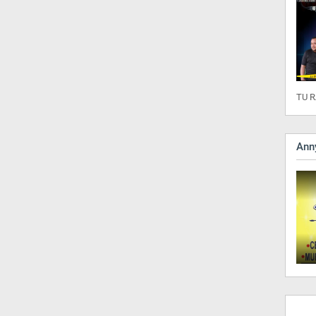
TU R
Anny