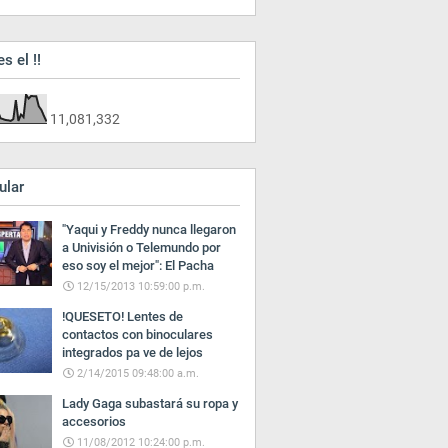
es el !!
11,081,332
ular
"Yaqui y Freddy nunca llegaron
a Univisión o Telemundo por
eso soy el mejor": El Pacha
12/15/2013 10:59:00 p.m.
!QUESETO! Lentes de
contactos con binoculares
integrados pa ve de lejos
2/14/2015 09:48:00 a.m.
Lady Gaga subastará su ropa y
accesorios
11/08/2012 10:24:00 p.m.