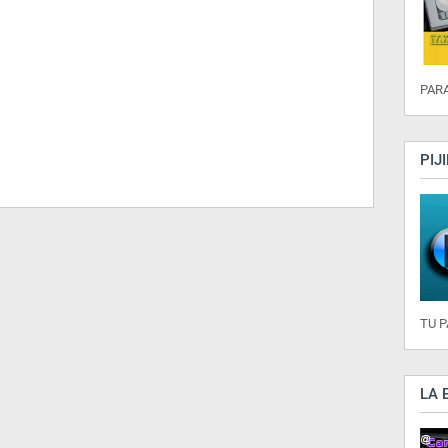
PARA
PIJ
TU 
LA 