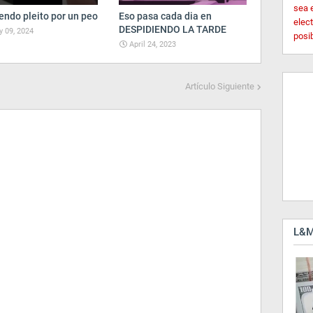
sea 
endo pleito por un peo
Eso pasa cada dia en
elec
DESPIDIENDO LA TARDE
 09, 2024
posi
April 24, 2023
Artículo Siguiente
L&M