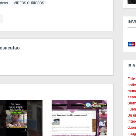
ideos
VIDEOS CURIOSOS
INV
esacatao
!!! 
Este
noti
mund
sean
Siem
Fuent
Su ú
inter
dueñ
imág