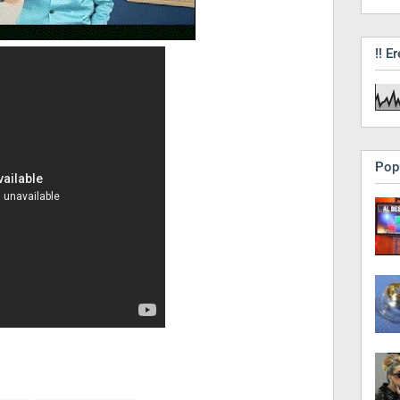
!! Er
Pop