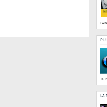
PARA
PIJ
TU 
LA 