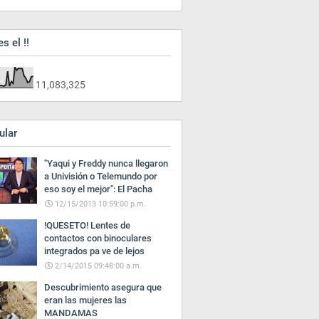
es el !!
11,083,325
ular
"Yaqui y Freddy nunca llegaron
a Univisión o Telemundo por
eso soy el mejor": El Pacha
12/15/2013 10:59:00 p.m.
!QUESETO! Lentes de
contactos con binoculares
integrados pa ve de lejos
2/14/2015 09:48:00 a.m.
Descubrimiento asegura que
eran las mujeres las
MANDAMAS