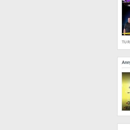
TU R
Anny