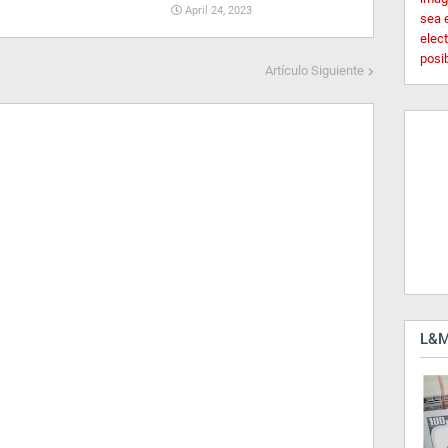
April 24, 2023
sea 
elec
posi
Artículo Siguiente
L&M