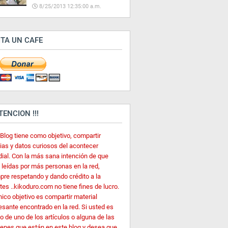
8/25/2013 12:35:00 a.m.
ITA UN CAFE
ATENCION !!!
 Blog tiene como objetivo, compartir
cias y datos curiosos del acontecer
ial. Con la más sana intención de que
 leídas por más personas en la red,
pre respetando y dando crédito a la
es ..kikoduro.com no tiene fines de lucro.
nico objetivo es compartir material
esante encontrado en la red. Si usted es
o de uno de los artículos o alguna de las
enes que están en este blog y desea que