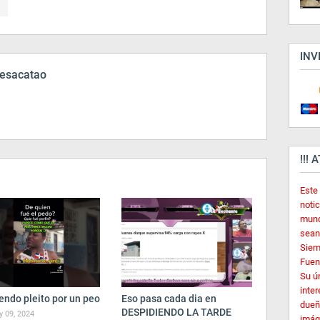
INV
esacatao
!!! 
Este
noti
mund
sean
Siem
Fuent
Su ú
inter
endo pleito por un peo
Eso pasa cada dia en
dueñ
DESPIDIENDO LA TARDE
 09, 2024
imág