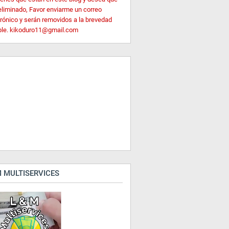
eliminado, Favor enviarme un correo
trónico y serán removidos a la brevedad
ble. kikoduro11@gmail.com
 MULTISERVICES