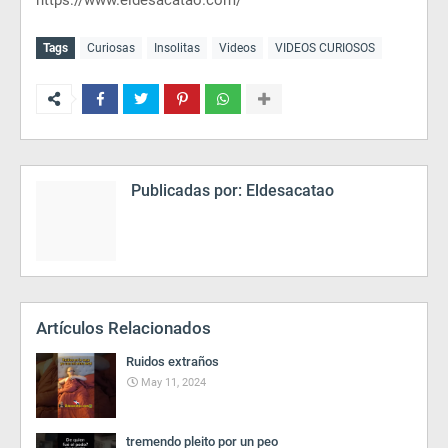
https://www.eldesacatao.com/
Tags
Curiosas
Insolitas
Videos
VIDEOS CURIOSOS
Publicadas por:
Eldesacatao
Artículos Relacionados
Ruidos extraños
May 11, 2024
tremendo pleito por un peo