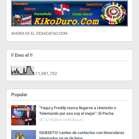
AHORA ES EL DESACATAO.COM
!! Eres el !!
11,081,752
Popular
"Yaqui y Freddy nunca llegaron a Univisión o
Telemundo por eso soy el mejor": El Pacha
12/15/2013 10:59:00 p.m.
!QUESETO! Lentes de contactos con binoculares
integrados pa ve de lejos