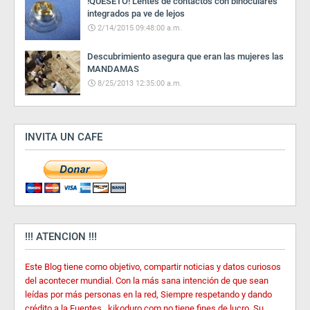
!QUESETO! Lentes de contactos con binoculares
integrados pa ve de lejos
2/14/2015 09:48:00 a.m.
Descubrimiento asegura que eran las mujeres las
MANDAMAS
8/25/2013 12:35:00 a.m.
INVITA UN CAFE
!!! ATENCION !!!
Este Blog tiene como objetivo, compartir noticias y datos curiosos
del acontecer mundial. Con la más sana intención de que sean
leídas por más personas en la red, Siempre respetando y dando
crédito a la Fuentes ..kikoduro.com no tiene fines de lucro. Su