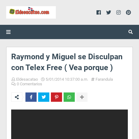
Raymond y Miguel se Disculpan
con Telex Free ( Vea porque )
Eldesacatao
5/01/2014 10:37:00 a.m.
Farandula
0 Comentarios