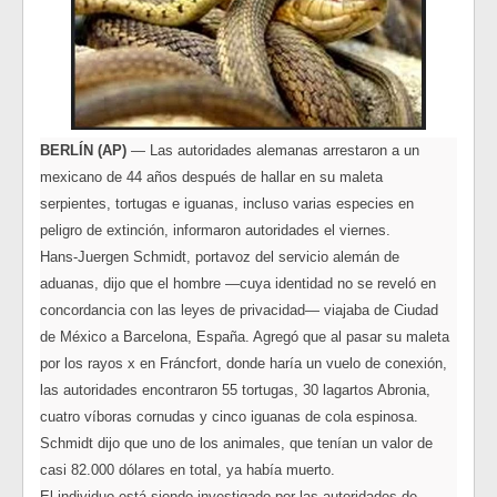
BERLÍN (AP)
— Las autoridades alemanas arrestaron a un
mexicano de 44 años después de hallar en su maleta
serpientes, tortugas e iguanas, incluso varias especies en
peligro de extinción, informaron autoridades el viernes.
Hans-Juergen Schmidt, portavoz del servicio alemán de
aduanas, dijo que el hombre —cuya identidad no se reveló en
concordancia con las leyes de privacidad— viajaba de Ciudad
de México a Barcelona, España. Agregó que al pasar su maleta
por los rayos x en Fráncfort, donde haría un vuelo de conexión,
las autoridades encontraron 55 tortugas, 30 lagartos Abronia,
cuatro víboras cornudas y cinco iguanas de cola espinosa.
Schmidt dijo que uno de los animales, que tenían un valor de
casi 82.000 dólares en total, ya había muerto.
El individuo está siendo investigado por las autoridades de