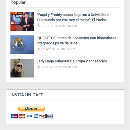
Popular
"Yaqui y Freddy nunca llegaron a Univisión o
Telemundo por eso soy el mejor": El Pacha
12/15/2013 10:59:00 p.m.
!QUESETO! Lentes de contactos con binoculares
integrados pa ve de lejos
2/14/2015 09:48:00 a.m.
Lady Gaga subastará su ropa y accesorios
11/08/2012 10:24:00 p.m.
INVITA UN CAFE