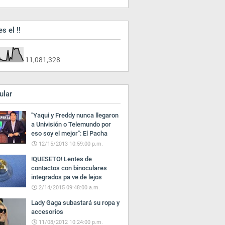
es el !!
11,081,328
ular
"Yaqui y Freddy nunca llegaron
a Univisión o Telemundo por
eso soy el mejor": El Pacha
12/15/2013 10:59:00 p.m.
!QUESETO! Lentes de
contactos con binoculares
integrados pa ve de lejos
2/14/2015 09:48:00 a.m.
Lady Gaga subastará su ropa y
accesorios
11/08/2012 10:24:00 p.m.