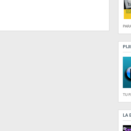
PARA
PIJ
TU 
LA 