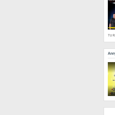
TU R
Anny