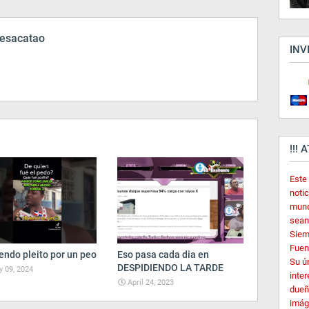
esacatao
INV
!!! 
Este
noti
mund
sean
Siem
Fuent
endo pleito por un peo
Eso pasa cada dia en
Su ú
DESPIDIENDO LA TARDE
 09, 2024
inter
April 24, 2023
dueñ
imág