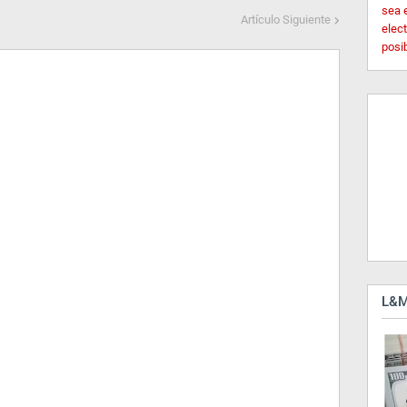
sea 
Artículo Siguiente
elec
posi
L&M