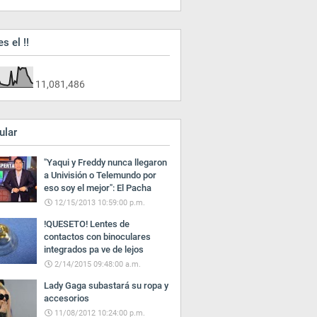
es el !!
11,081,486
ular
"Yaqui y Freddy nunca llegaron
a Univisión o Telemundo por
eso soy el mejor": El Pacha
12/15/2013 10:59:00 p.m.
!QUESETO! Lentes de
contactos con binoculares
integrados pa ve de lejos
2/14/2015 09:48:00 a.m.
Lady Gaga subastará su ropa y
accesorios
11/08/2012 10:24:00 p.m.