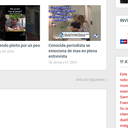
INV
endo pleito por un peo
Conocida periodista se
emociona de mas en plena
 09, 2024
entrevista
!!! 
January 07, 2024
Este
Artículo Siguiente
noti
mund
sean
Siem
Fuent
Su ú
inter
dueñ
imág