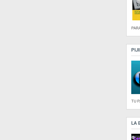
PARA
PIJ
TU 
LA 