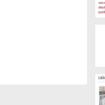
sea 
elec
posi
L&M