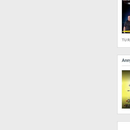
TU R
Anny