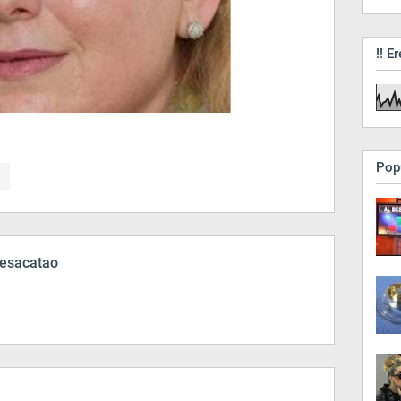
!! Er
Pop
esacatao