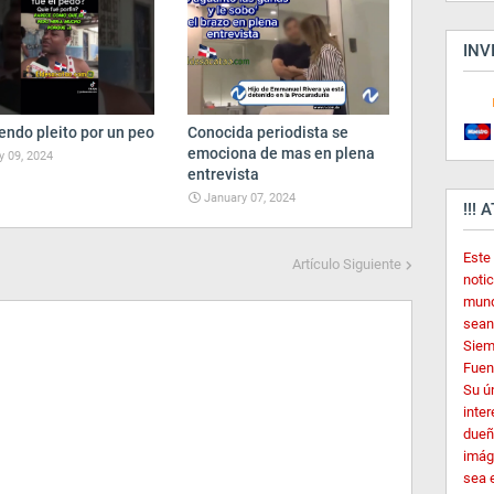
INV
endo pleito por un peo
Conocida periodista se
emociona de mas en plena
 09, 2024
entrevista
January 07, 2024
!!! 
Este
Artículo Siguiente
noti
mund
sean
Siem
Fuent
Su ú
inter
dueñ
imág
sea 