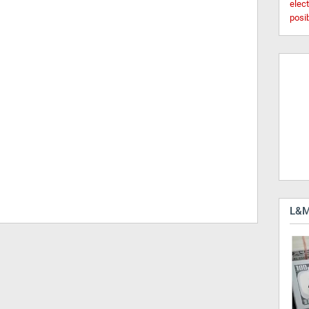
elec
posi
L&M