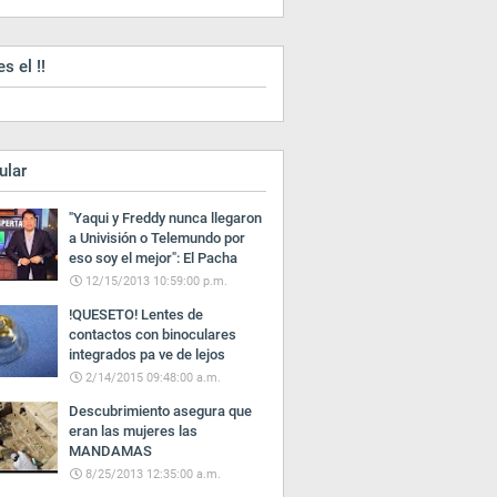
es el !!
ular
"Yaqui y Freddy nunca llegaron
a Univisión o Telemundo por
eso soy el mejor": El Pacha
12/15/2013 10:59:00 p.m.
!QUESETO! Lentes de
contactos con binoculares
integrados pa ve de lejos
2/14/2015 09:48:00 a.m.
Descubrimiento asegura que
eran las mujeres las
MANDAMAS
8/25/2013 12:35:00 a.m.