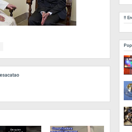
!! Er
Pop
esacatao