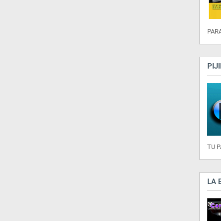
PARA
PIJ
TU 
LA 