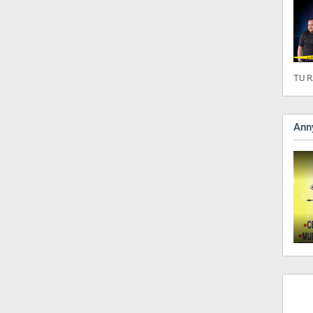
TU R
Anny