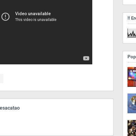
!! Er
Pop
esacatao