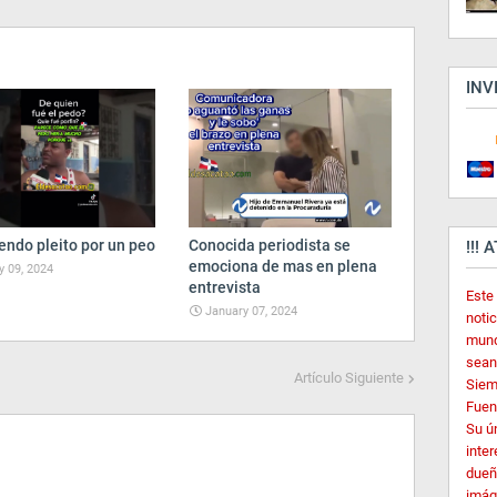
INV
endo pleito por un peo
Conocida periodista se
!!! 
emociona de mas en plena
 09, 2024
entrevista
Este
January 07, 2024
noti
mund
sean
Artículo Siguiente
Siem
Fuent
Su ú
inter
dueñ
imág