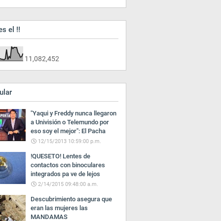
es el !!
11,082,452
ular
"Yaqui y Freddy nunca llegaron
a Univisión o Telemundo por
eso soy el mejor": El Pacha
12/15/2013 10:59:00 p.m.
!QUESETO! Lentes de
contactos con binoculares
integrados pa ve de lejos
2/14/2015 09:48:00 a.m.
Descubrimiento asegura que
eran las mujeres las
MANDAMAS