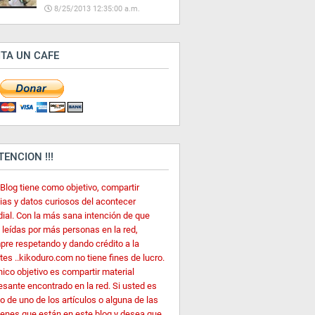
8/25/2013 12:35:00 a.m.
ITA UN CAFE
ATENCION !!!
 Blog tiene como objetivo, compartir
cias y datos curiosos del acontecer
ial. Con la más sana intención de que
 leídas por más personas en la red,
pre respetando y dando crédito a la
es ..kikoduro.com no tiene fines de lucro.
nico objetivo es compartir material
esante encontrado en la red. Si usted es
o de uno de los artículos o alguna de las
enes que están en este blog y desea que