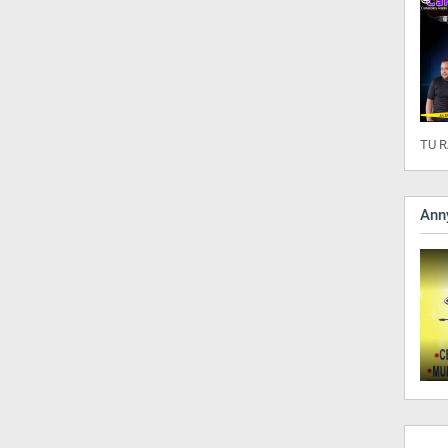
TU R
Anny