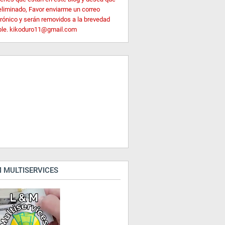
eliminado, Favor enviarme un correo
trónico y serán removidos a la brevedad
ble. kikoduro11@gmail.com
 MULTISERVICES