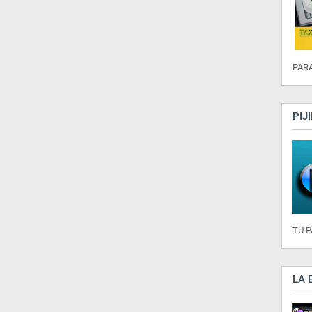
PARA
PIJ
TU 
LA 