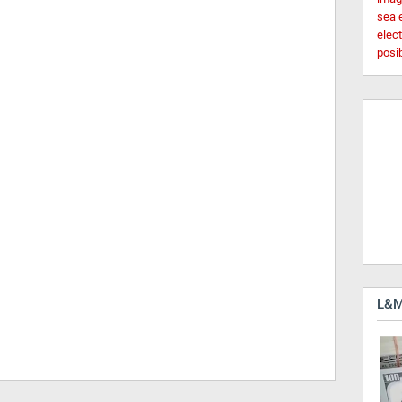
sea 
elec
posi
L&M