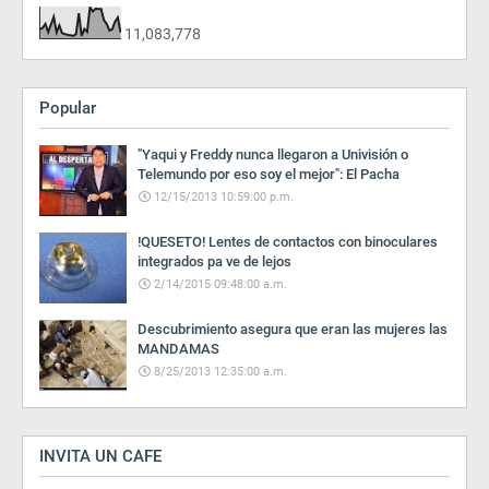
11,083,778
Popular
"Yaqui y Freddy nunca llegaron a Univisión o
Telemundo por eso soy el mejor": El Pacha
12/15/2013 10:59:00 p.m.
!QUESETO! Lentes de contactos con binoculares
integrados pa ve de lejos
2/14/2015 09:48:00 a.m.
Descubrimiento asegura que eran las mujeres las
MANDAMAS
8/25/2013 12:35:00 a.m.
INVITA UN CAFE