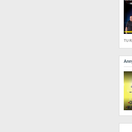
TU R
Anny