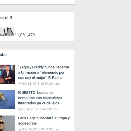
es el !!
11,081,479
ular
"Yaqui y Freddy nunca llegaron
a Univisión o Telemundo por
eso soy el mejor": El Pacha
12/15/2013 10:59:00 p.m.
!QUESETO! Lentes de
contactos con binoculares
integrados pa ve de lejos
2/14/2015 09:48:00 a.m.
Lady Gaga subastará su ropa y
accesorios
11/08/2012 10:24:00 p.m.