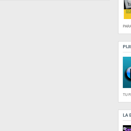
PARA
PIJ
TU 
LA 