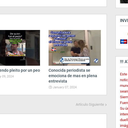
INV
!!! 
endo pleito por un peo
Conocida periodista se
Este
emociona de mas en plena
 09, 2024
noti
entrevista
mund
January 07, 2024
sean
Siem
Fuent
Artículo Siguiente
Su ú
inter
dueñ
imág