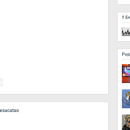
!! Er
Pop
esacatao