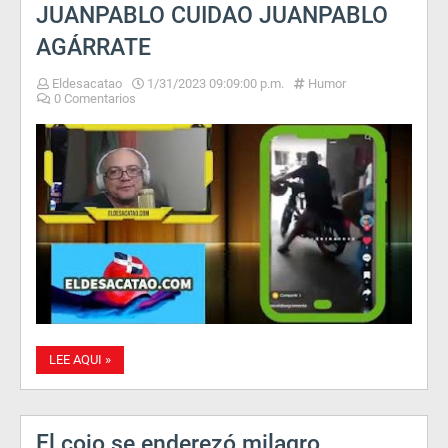
JUANPABLO CUIDAO JUANPABLO
AGÁRRATE
Eldesacatao
1/31/2023 09:09:00 p.m.
Humor
0 Comentarios
LEE AQUI »
El cojo se enderezó milagro