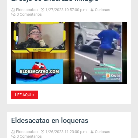
Eldesacatao
1/27/2023 10:57:00 p.m.
Curiosas
0 Comentarios
LEE AQUI »
Eldesacatao en loqueras
Eldesacatao
1/26/2023 11:23:00 p.m.
Curiosas
0 Comentarios