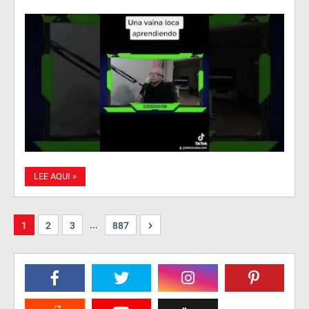
LEE AQUI »
...
1
2
3
887