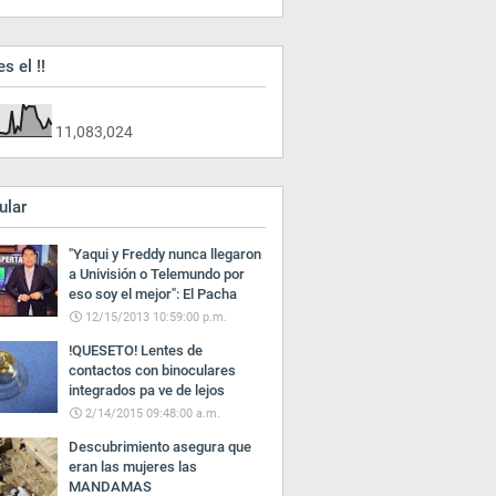
es el !!
11,083,024
ular
"Yaqui y Freddy nunca llegaron
a Univisión o Telemundo por
eso soy el mejor": El Pacha
12/15/2013 10:59:00 p.m.
!QUESETO! Lentes de
contactos con binoculares
integrados pa ve de lejos
2/14/2015 09:48:00 a.m.
Descubrimiento asegura que
eran las mujeres las
MANDAMAS