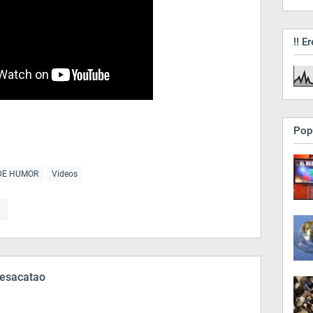
!! Er
Pop
DE HUMOR
Videos
esacatao