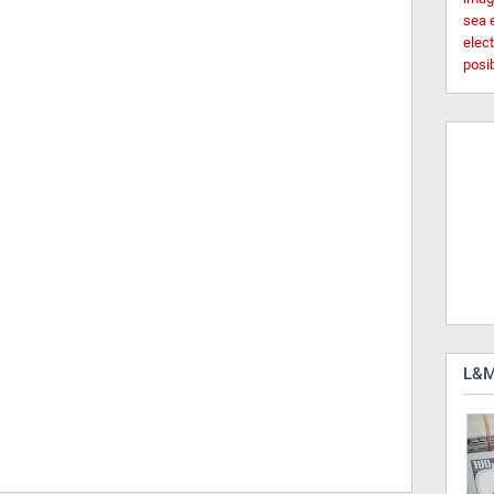
sea 
elec
posi
L&M