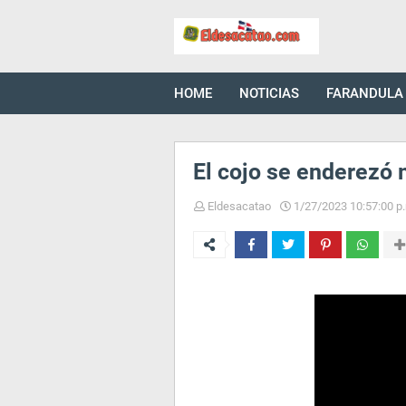
HOME
NOTICIAS
FARANDULA
El cojo se enderezó 
Eldesacatao
1/27/2023 10:57:00 p