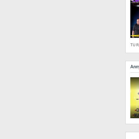
TU R
Anny