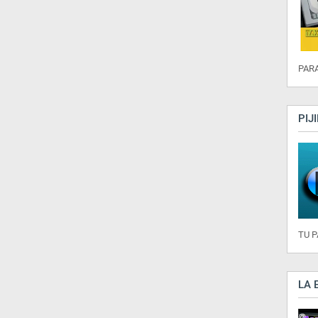
PARA
PIJ
TU 
LA 