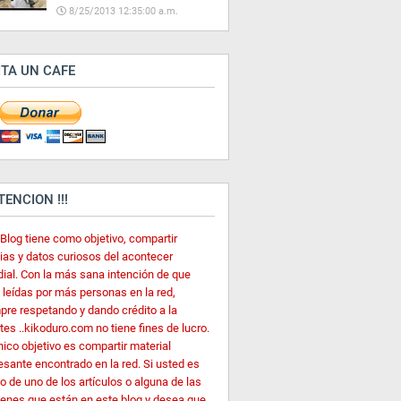
8/25/2013 12:35:00 a.m.
ITA UN CAFE
ATENCION !!!
 Blog tiene como objetivo, compartir
cias y datos curiosos del acontecer
ial. Con la más sana intención de que
 leídas por más personas en la red,
pre respetando y dando crédito a la
es ..kikoduro.com no tiene fines de lucro.
nico objetivo es compartir material
esante encontrado en la red. Si usted es
o de uno de los artículos o alguna de las
enes que están en este blog y desea que