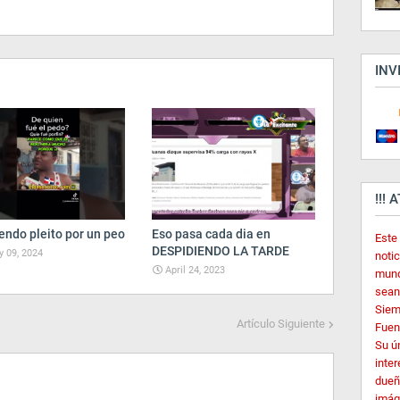
INV
!!! 
endo pleito por un peo
Eso pasa cada dia en
Este
DESPIDIENDO LA TARDE
 09, 2024
noti
April 24, 2023
mund
sean
Siem
Artículo Siguiente
Fuent
Su ú
inter
dueñ
imág