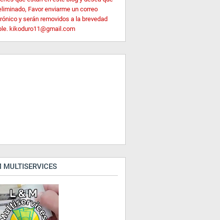
eliminado, Favor enviarme un correo
trónico y serán removidos a la brevedad
ble. kikoduro11@gmail.com
 MULTISERVICES