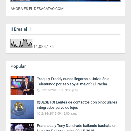
AHORA ES EL DESACATAO.COM
!! Eres el !!
11,084,174
Popular
"Yaqui y Freddy nunca llegaron a Univisión o
Telemundo por eso soy el mejor": El Pacha
12/15/2013 10:59:00 p.m.
!QUESETO! Lentes de contactos con binoculares
integrados pa ve de lejos
2/14/2015 09:48:00 a.m.
Fransisca y Tony Dandrade bailando bachata en
Nuestra Belleza Latina 03-15-2015