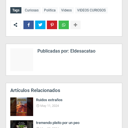
Tags
Curiosas
Politica
Videos
VIDEOS CURIOSOS
Publicadas por:
Eldesacatao
Artículos Relacionados
Ruidos extraños
May 11, 2024
tremendo pleito por un peo