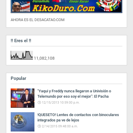
AHORA ES EL DESACATAO.COM
!! Eres el !!
11,082,108
Popular
"Yaqui y Freddy nunca llegaron a Univisión o
Telemundo por eso soy el mejor": El Pacha
12/15/2013 10:59:00 p.m.
!QUESETO! Lentes de contactos con binoculares
integrados pa ve de lejos
2/14/2015 09:48:00 a.m.