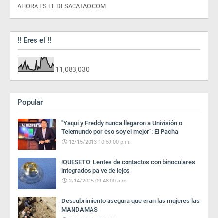
AHORA ES EL DESACATAO.COM
!! Eres el !!
11,083,030
Popular
"Yaqui y Freddy nunca llegaron a Univisión o
Telemundo por eso soy el mejor": El Pacha
12/15/2013 10:59:00 p.m.
!QUESETO! Lentes de contactos con binoculares
integrados pa ve de lejos
2/14/2015 09:48:00 a.m.
Descubrimiento asegura que eran las mujeres las
MANDAMAS