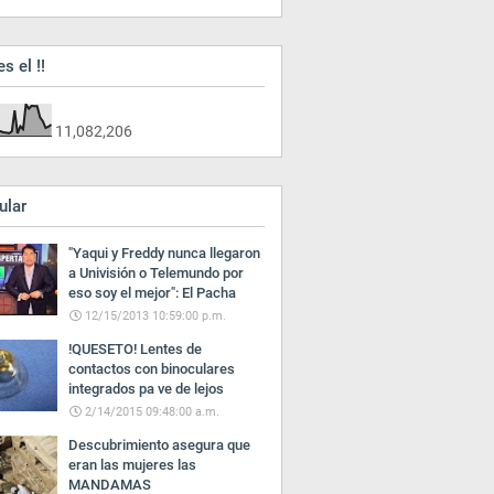
es el !!
11,082,206
ular
"Yaqui y Freddy nunca llegaron
a Univisión o Telemundo por
eso soy el mejor": El Pacha
12/15/2013 10:59:00 p.m.
!QUESETO! Lentes de
contactos con binoculares
integrados pa ve de lejos
2/14/2015 09:48:00 a.m.
Descubrimiento asegura que
eran las mujeres las
MANDAMAS