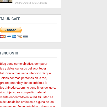
8/25/2013 12:35:00 a.m.
ITA UN CAFE
ATENCION !!!
 Blog tiene como objetivo, compartir
cias y datos curiosos del acontecer
ial. Con la más sana intención de que
 leídas por más personas en la red,
pre respetando y dando crédito a la
es ..kikoduro.com no tiene fines de lucro.
nico objetivo es compartir material
esante encontrado en la red. Si usted es
o de uno de los artículos o alguna de las
enes que están en este blog y desea que