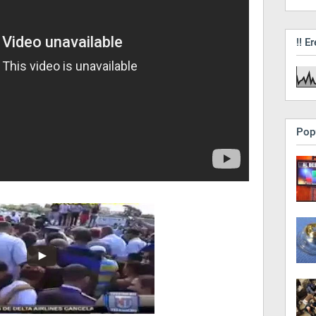
!! Er
Pop