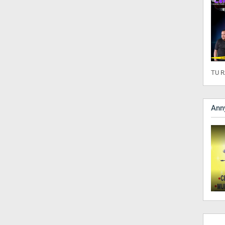
TU R
Anny