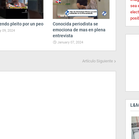
sea 
elec
posi
endo pleito por un peo
Conocida periodista se
emociona de mas en plena
 09, 2024
entrevista
January 07, 2024
Artículo Siguiente
L&M