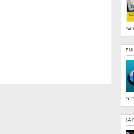
PARA
PIJ
TU 
LA 