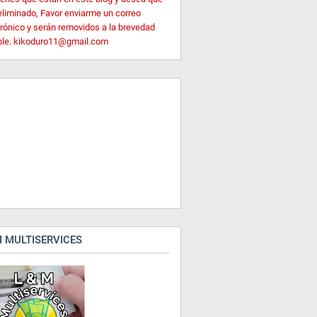
eliminado, Favor enviarme un correo
trónico y serán removidos a la brevedad
ble. kikoduro11@gmail.com
 MULTISERVICES