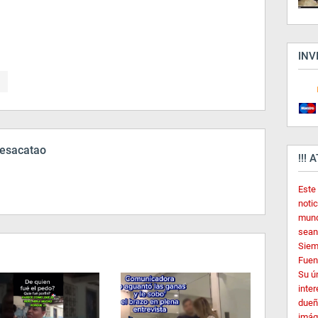
INV
esacatao
!!! 
Este
noti
mund
sean
Siem
Fuent
Su ú
inter
dueñ
imág