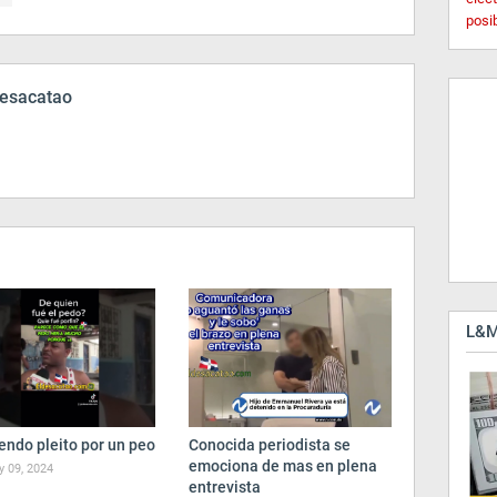
posi
esacatao
L&M
endo pleito por un peo
Conocida periodista se
emociona de mas en plena
 09, 2024
entrevista