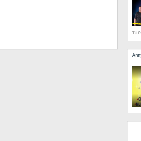
TU R
Anny