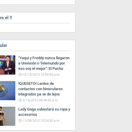
es el !!
ular
"Yaqui y Freddy nunca llegaron
a Univisión o Telemundo por
eso soy el mejor": El Pacha
12/15/2013 10:59:00 p.m.
!QUESETO! Lentes de
contactos con binoculares
integrados pa ve de lejos
2/14/2015 09:48:00 a.m.
Lady Gaga subastará su ropa y
accesorios
11/08/2012 10:24:00 p.m.