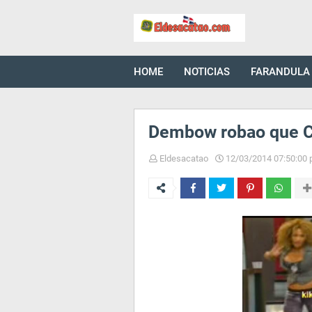
HOME
NOTICIAS
FARANDULA
Dembow robao que
Eldesacatao
12/03/2014 07:50:00 