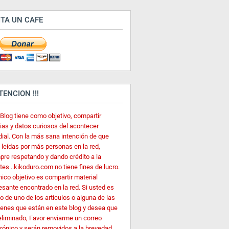
ITA UN CAFE
ATENCION !!!
 Blog tiene como objetivo, compartir
cias y datos curiosos del acontecer
ial. Con la más sana intención de que
 leídas por más personas en la red,
pre respetando y dando crédito a la
es ..kikoduro.com no tiene fines de lucro.
nico objetivo es compartir material
esante encontrado en la red. Si usted es
o de uno de los artículos o alguna de las
enes que están en este blog y desea que
eliminado, Favor enviarme un correo
trónico y serán removidos a la brevedad