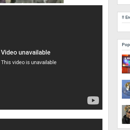
!! Er
Pop