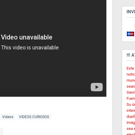
INV
!!! 
Este
noti
mund
sean
Siem
Fuent
Su ú
inter
dueñ
Videos
VIDEOS CURIOSOS
imág
sea 
elec