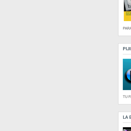
PARA
PIJ
TU 
LA 