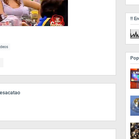
!! Er
ideos
Pop
esacatao