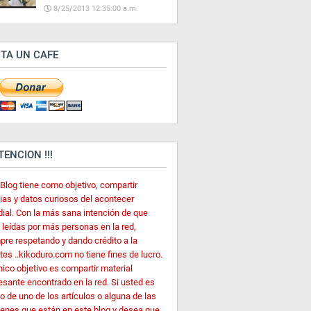
8/25/2013 12:35:00 a.m.
ITA UN CAFE
ATENCION !!!
 Blog tiene como objetivo, compartir
cias y datos curiosos del acontecer
ial. Con la más sana intención de que
 leídas por más personas en la red,
pre respetando y dando crédito a la
es ..kikoduro.com no tiene fines de lucro.
nico objetivo es compartir material
esante encontrado en la red. Si usted es
o de uno de los artículos o alguna de las
enes que están en este blog y desea que