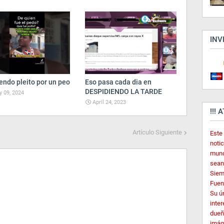
INV
endo pleito por un peo
Eso pasa cada dia en
DESPIDIENDO LA TARDE
 09, 2024
April 24, 2023
!!! 
Artículo Siguiente
Este
noti
mund
sean
Siem
Fuent
Su ú
inter
dueñ
imág