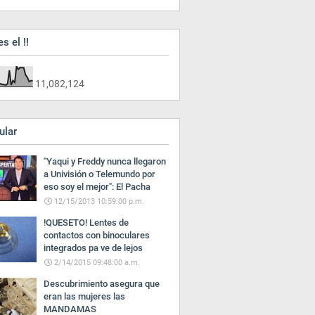
es el !!
11,082,124
ular
"Yaqui y Freddy nunca llegaron
a Univisión o Telemundo por
eso soy el mejor": El Pacha
12/15/2013 10:59:00 p.m.
!QUESETO! Lentes de
contactos con binoculares
integrados pa ve de lejos
2/14/2015 09:48:00 a.m.
Descubrimiento asegura que
eran las mujeres las
MANDAMAS