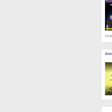
TU R
Anny