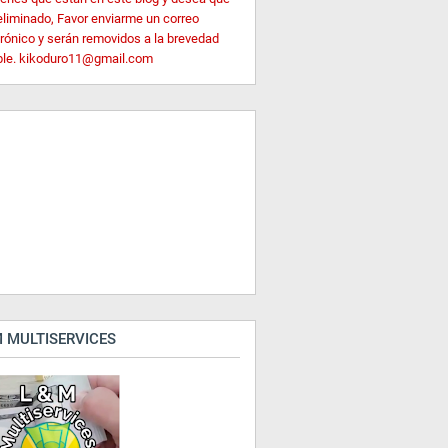
eliminado, Favor enviarme un correo
trónico y serán removidos a la brevedad
ble. kikoduro11@gmail.com
 MULTISERVICES