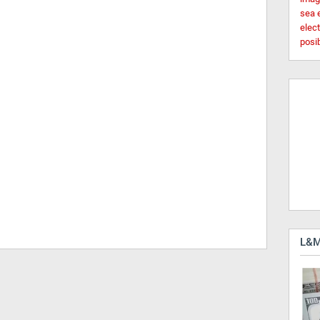
sea 
elec
posi
L&M