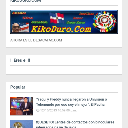
KIKODURO.COM
AHORA ES EL DESACATAO.COM
!! Eres el !!
Popular
"Yaqui y Freddy nunca llegaron a Univisión o
Telemundo por eso soy el mejor": El Pacha
12/15/2013 10:59:00 p.m.
!QUESETO! Lentes de contactos con binoculares
integrados pa ve de lejos