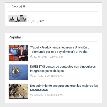
!! Eres el !!
11,083,162
Popular
"Yaqui y Freddy nunca llegaron a Univisión o
Telemundo por eso soy el mejor": El Pacha
12/15/2013 10:59:00 p.m.
!QUESETO! Lentes de contactos con binoculares
integrados pa ve de lejos
2/14/2015 09:48:00 a.m.
Descubrimiento asegura que eran las mujeres las
MANDAMAS
8/25/2013 12:35:00 a.m.