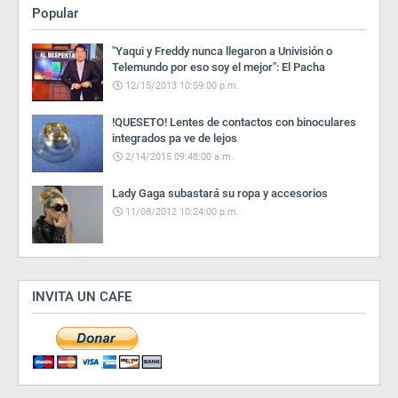
Popular
"Yaqui y Freddy nunca llegaron a Univisión o
Telemundo por eso soy el mejor": El Pacha
12/15/2013 10:59:00 p.m.
!QUESETO! Lentes de contactos con binoculares
integrados pa ve de lejos
2/14/2015 09:48:00 a.m.
Lady Gaga subastará su ropa y accesorios
11/08/2012 10:24:00 p.m.
INVITA UN CAFE