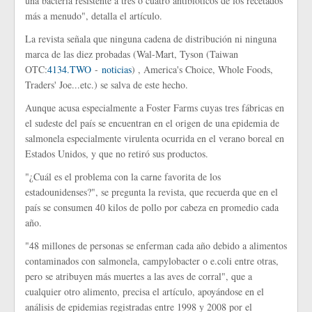
una bacteria resistente a tres o cuatro antibióticos de los recetados
más a menudo", detalla el artículo.
La revista señala que ninguna cadena de distribución ni ninguna
marca de las diez probadas (Wal-Mart, Tyson (Taiwan
OTC:
4134.TWO
-
noticias
) , America's Choice, Whole Foods,
Traders' Joe...etc.) se salva de este hecho.
Aunque acusa especialmente a Foster Farms cuyas tres fábricas en
el sudeste del país se encuentran en el origen de una epidemia de
salmonela especialmente virulenta ocurrida en el verano boreal en
Estados Unidos, y que no retiró sus productos.
"¿Cuál es el problema con la carne favorita de los
estadounidenses?", se pregunta la revista, que recuerda que en el
país se consumen 40 kilos de pollo por cabeza en promedio cada
año.
"48 millones de personas se enferman cada año debido a alimentos
contaminados con salmonela, campylobacter o e.coli entre otras,
pero se atribuyen más muertes a las aves de corral", que a
cualquier otro alimento, precisa el artículo, apoyándose en el
análisis de epidemias registradas entre 1998 y 2008 por el