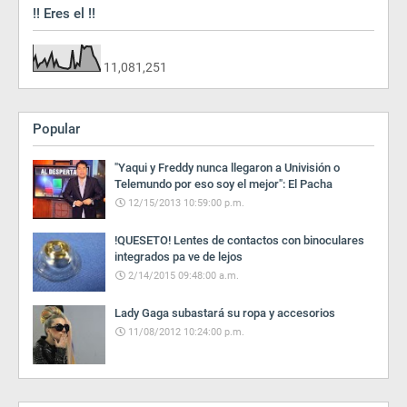
!! Eres el !!
11,081,251
Popular
"Yaqui y Freddy nunca llegaron a Univisión o
Telemundo por eso soy el mejor": El Pacha
12/15/2013 10:59:00 p.m.
!QUESETO! Lentes de contactos con binoculares
integrados pa ve de lejos
2/14/2015 09:48:00 a.m.
Lady Gaga subastará su ropa y accesorios
11/08/2012 10:24:00 p.m.