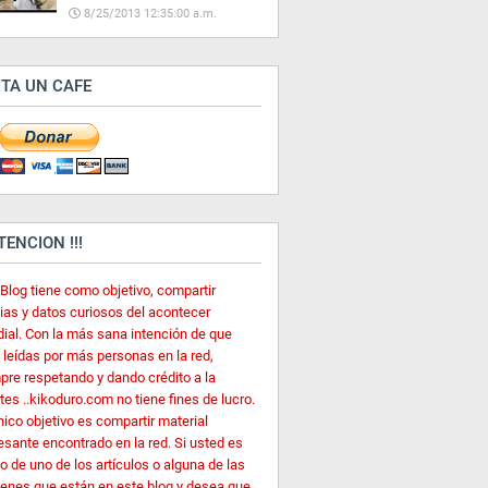
8/25/2013 12:35:00 a.m.
ITA UN CAFE
ATENCION !!!
 Blog tiene como objetivo, compartir
cias y datos curiosos del acontecer
ial. Con la más sana intención de que
 leídas por más personas en la red,
pre respetando y dando crédito a la
es ..kikoduro.com no tiene fines de lucro.
nico objetivo es compartir material
esante encontrado en la red. Si usted es
o de uno de los artículos o alguna de las
enes que están en este blog y desea que