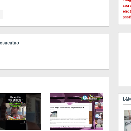
sea 
elec
posi
esacatao
L&M