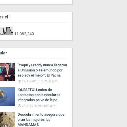
es el !!
11,082,240
ular
"Yaqui y Freddy nunca llegaron
a Univisión o Telemundo por
eso soy el mejor": El Pacha
12/15/2013 10:59:00 p.m.
!QUESETO! Lentes de
contactos con binoculares
integrados pa ve de lejos
2/14/2015 09:48:00 a.m.
Descubrimiento asegura que
eran las mujeres las
MANDAMAS