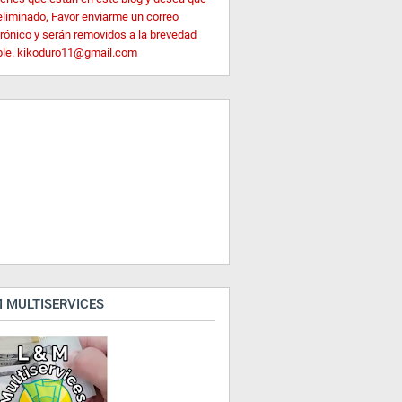
eliminado, Favor enviarme un correo
trónico y serán removidos a la brevedad
ble. kikoduro11@gmail.com
 MULTISERVICES