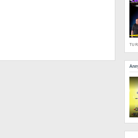
TU R
Anny