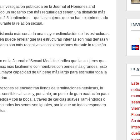
a investigación publicada en la Journal of Homones and
ado un orgasmo con más regularidad tienen una distancia más
s de 2.5 centímetros— que las mujeres que no han experimentado
rante la relación sexual.
INV
istancia más corta da una mayor estimulación de las estructuras
bién puede reflejar que las estructuras internas son más densas y
 tanto son más receptivas a las sensaciones durante la relación
to en la Journal of Sexual Medicine indica que las mujeres que
límax más fácilmente con hombres con penes más grandes. Esto
!!! 
na mayor capacidad de un pene más largo para estimular toda la
rino.
Este
 pezones se encuentran llenos de terminaciones nerviosas, lo
noti
sensibles al tacto y, por tanto, un punto de gran excitación para
mund
edos y con la boca, a través de caricias suaves, lamiéndolos o
sean
o todos los senos son iguales, por lo que no todos responden
Siem
los.
Fuent
Su ú
inter
dueñ
imág