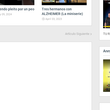
endo pleito por un peo
Tres hermanos con
ALZHEIMER (La miniserie)
 09, 2024
April 03, 2023
TU R
Artículo Siguiente
Anny