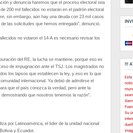
gación y denuncia haremos que el proceso electoral sea
e 200 mil fallecidos no estarán en el padrón electoral
mbre, sin embargo, aún hay una deuda con 23 mil casos
INV
de las solicitudes que hemos entregado”, denunció.
allecidos no votaron el 14-A es necesario revisar los
puración del RE, la lucha se mantiene, porque eso es
!!! 
proceso de impugnación ante el TSJ. Los magistrados no
dos los lapsos que establecen la ley, y eso es lo que
Este
omunidad internacional. Ya debió de admitirse el
noti
 para que el país conozca la verdad, pero ante la
mund
n demostrando que nosotros tenemos la razón”.
sean
Siem
Fuent
Su ú
inter
za por Latinoamérica, el líder de la unidad nacional
dueñ
 Bolivia y Ecuador.
imág