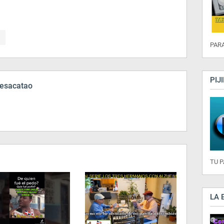
PARA
PIJ
esacatao
TU 
LA 