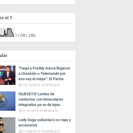
es el !!
11,081,286
ular
"Yaqui y Freddy nunca llegaron
a Univisión o Telemundo por
eso soy el mejor": El Pacha
12/15/2013 10:59:00 p.m.
!QUESETO! Lentes de
contactos con binoculares
integrados pa ve de lejos
2/14/2015 09:48:00 a.m.
Lady Gaga subastará su ropa y
accesorios
11/08/2012 10:24:00 p.m.