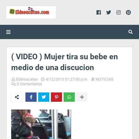
( VIDEO ) Mujer tira su bebe en
medio de una discucion
Eldesacatao
4/12/2013 01:27:00 p.m.
NOTICIAS
0 Comentarios