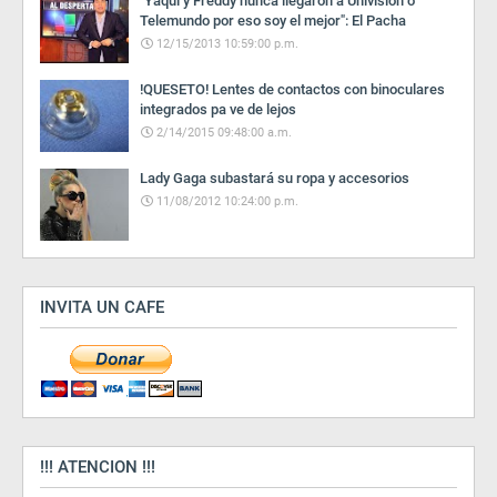
"Yaqui y Freddy nunca llegaron a Univisión o
Telemundo por eso soy el mejor": El Pacha
12/15/2013 10:59:00 p.m.
!QUESETO! Lentes de contactos con binoculares
integrados pa ve de lejos
2/14/2015 09:48:00 a.m.
Lady Gaga subastará su ropa y accesorios
11/08/2012 10:24:00 p.m.
INVITA UN CAFE
!!! ATENCION !!!