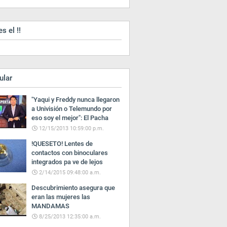
es el !!
ular
"Yaqui y Freddy nunca llegaron
a Univisión o Telemundo por
eso soy el mejor": El Pacha
12/15/2013 10:59:00 p.m.
!QUESETO! Lentes de
contactos con binoculares
integrados pa ve de lejos
2/14/2015 09:48:00 a.m.
Descubrimiento asegura que
eran las mujeres las
MANDAMAS
8/25/2013 12:35:00 a.m.