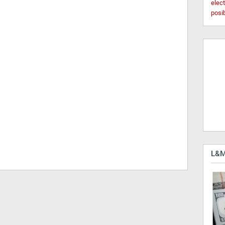
elec
posi
L&M