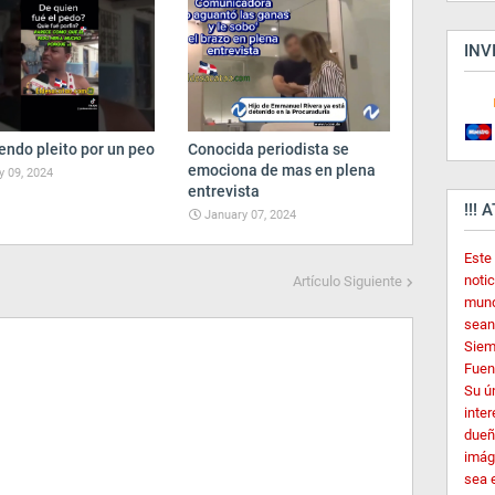
INV
endo pleito por un peo
Conocida periodista se
emociona de mas en plena
 09, 2024
entrevista
!!! 
January 07, 2024
Este
noti
Artículo Siguiente
mund
sean
Siem
Fuent
Su ú
inter
dueñ
imág
sea 