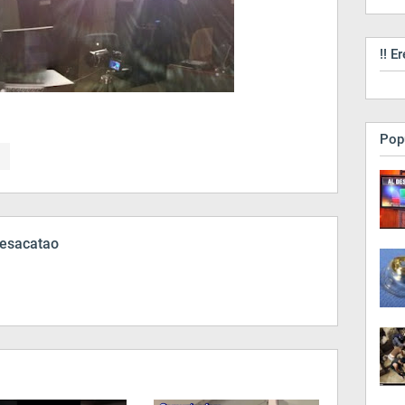
!! Er
Pop
esacatao