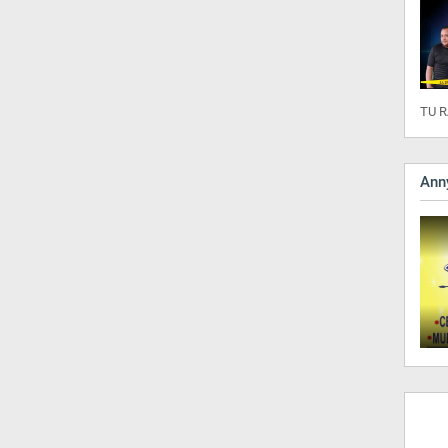
TU R
Anny