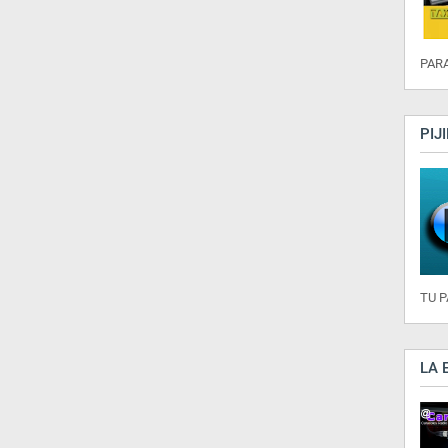
PARA
PIJ
TU 
LA 