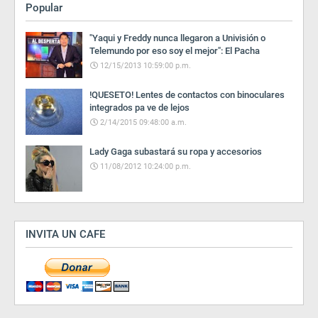
Popular
"Yaqui y Freddy nunca llegaron a Univisión o
Telemundo por eso soy el mejor": El Pacha
12/15/2013 10:59:00 p.m.
!QUESETO! Lentes de contactos con binoculares
integrados pa ve de lejos
2/14/2015 09:48:00 a.m.
Lady Gaga subastará su ropa y accesorios
11/08/2012 10:24:00 p.m.
INVITA UN CAFE