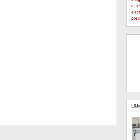
sea 
elec
posi
L&M