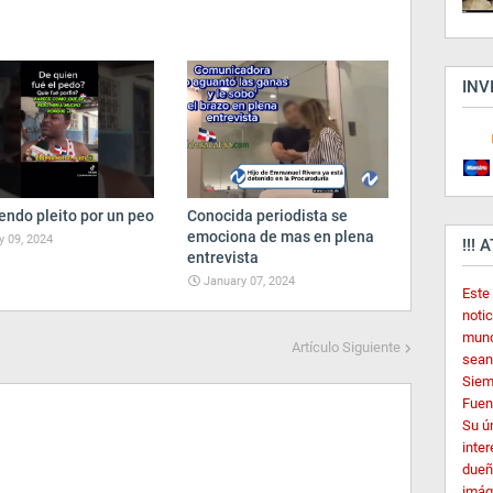
INV
endo pleito por un peo
Conocida periodista se
emociona de mas en plena
 09, 2024
!!! 
entrevista
January 07, 2024
Este
noti
mund
Artículo Siguiente
sean
Siem
Fuent
Su ú
inter
dueñ
imág