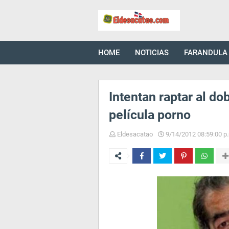
HOME
NOTICIAS
FARANDULA
Intentan raptar al do
película porno
Eldesacatao
9/14/2012 08:59:00 p