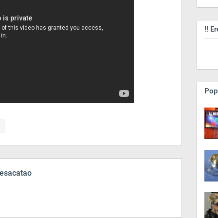
!! Er
Pop
esacatao