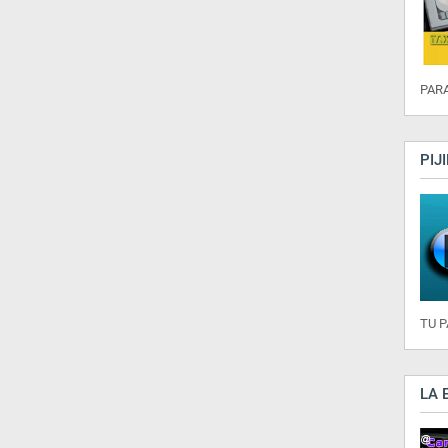
PARA
PIJ
TU 
LA 