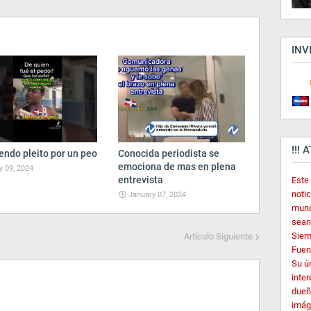
INV
!!! 
endo pleito por un peo
Conocida periodista se
emociona de mas en plena
 09, 2024
entrevista
Este
noti
January 07, 2024
mund
sean
Siem
Artículo Siguiente
Fuent
Su ú
inter
dueñ
imág