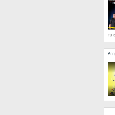
TU R
Anny