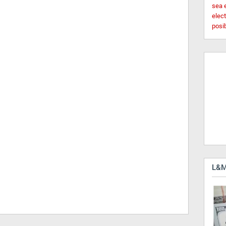
sea 
elec
posi
L&M