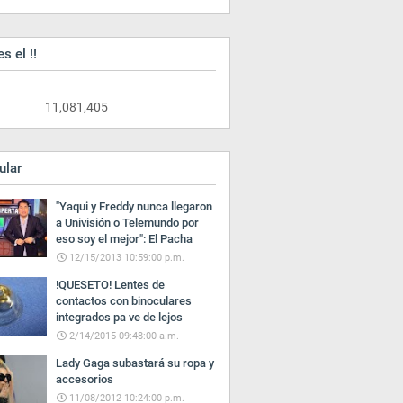
es el !!
11,081,405
ular
"Yaqui y Freddy nunca llegaron
a Univisión o Telemundo por
eso soy el mejor": El Pacha
12/15/2013 10:59:00 p.m.
!QUESETO! Lentes de
contactos con binoculares
integrados pa ve de lejos
2/14/2015 09:48:00 a.m.
Lady Gaga subastará su ropa y
accesorios
11/08/2012 10:24:00 p.m.