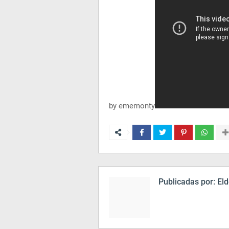
by ememonty
Publicadas por:
Eld