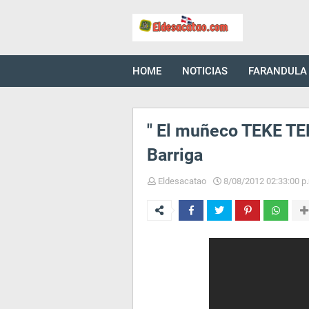
HOME
NOTICIAS
FARANDULA
" El muñeco TEKE TE
Barriga
Eldesacatao
8/08/2012 02:33:00 p